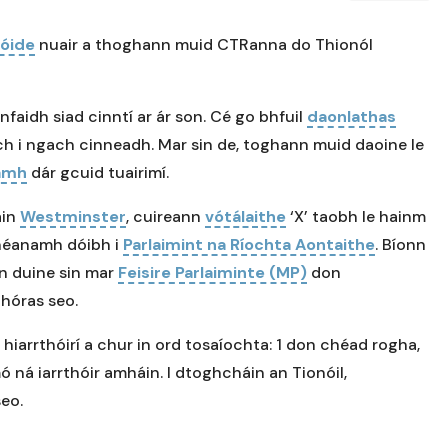
lóide
nuair a thoghann muid CTRanna do Thionól
faidh siad cinntí ar ár son. Cé go bhfuil
daonlathas
teach i ngach cinneadh. Mar sin de, toghann muid daoine le
namh
dár gcuid tuairimí.
áin
Westminster
, cuireann
vótálaithe
‘X’ taobh le hainm
dhéanamh dóibh i
Parlaimint na Ríochta Aontaithe
. Bíonn
an duine sin mar
Feisire Parlaiminte (MP)
don
chóras seo.
hiarrthóirí a chur in ord tosaíochta: 1 don chéad rogha,
 ná iarrthóir amháin. I dtoghcháin an Tionóil,
eo.