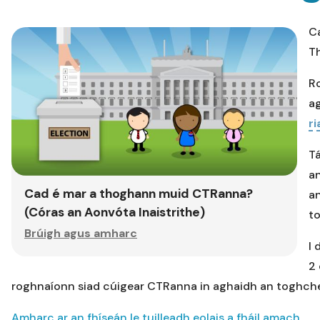
C
T
R
ag
ri
T
an
Cad é mar a thoghann muid CTRanna?
an
(Córas an Aonvóta Inaistrithe)
to
Brúigh agus amharc
I 
2 
roghnaíonn siad cúigear CTRanna in aghaidh an toghche
Amharc ar an fhíseán le tuilleadh eolais a fháil amach...