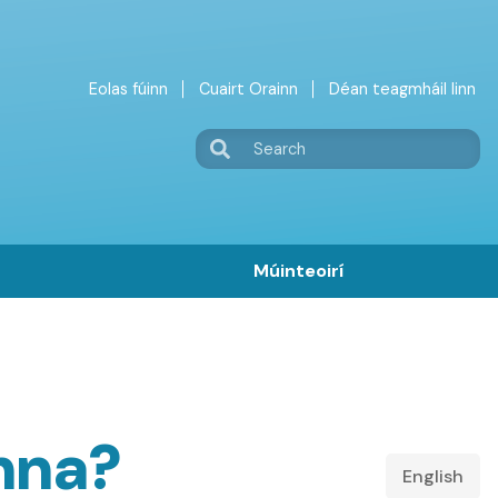
Eolas fúinn
Cuairt Orainn
Déan teagmháil linn
Irish
Search
Top
Menu
Múinteoirí
nna?
English