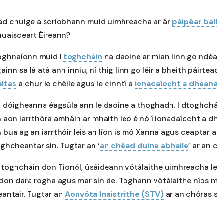
ad chuige a scríobhann muid uimhreacha ar ár
páipéar bal
huaisceart Éireann?
oghnaíonn muid I
toghcháin
na daoine ar mian linn go ndéan
ainn sa lá atá ann inniu, ní thig linn go léir a bheith páir
altas
a chur le chéile agus le cinntí a
ionadaíocht a dhéa
á dóigheanna éagsúla ann le daoine a thoghadh. I dtoghch
 aon iarrthóra amháin ar mhaith leo é nó í ionadaíocht a 
 bua ag an iarrthóir leis an líon is mó Xanna agus ceaptar 
ghcheantar sin. Tugtar an ‘
an chéad duine abhaile
’ ar an 
dtoghcháin don Tionól, úsáideann vótálaithe uimhreacha le 
don dara rogha agus mar sin de. Toghann vótálaithe níos mó
antair. Tugtar an
Aonvóta Inaistrithe (STV)
ar an chóras s