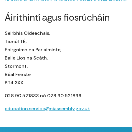
Áirithintí agus fiosrúcháin
Seirbhís Oideachais,
Tionól TÉ,
Foirgnimh na Parlaiminte,
Baile Lios na Scáth,
Stormont,
Béal Feirste
BT4 3XX
028 90 521833 nó 028 90 521896
education.service@niassembly.gov.uk